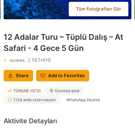
Tüm Fotoğrafları Gör
Tüm Fotoğrafları Gör
Tüm Fotoğrafları Gör
Tüm Fotoğrafları Gör
Tüm Fotoğrafları Gör
Tüm Fotoğrafları Gör
Tüm Fotoğrafları Gör
Tüm Fotoğrafları Gör
Tüm Fotoğrafları Gör
Tüm Fotoğrafları Gör
Tüm Fotoğrafları Gör
Tüm Fotoğrafları Gör
Tüm Fotoğrafları Gör
12 Adalar Turu – Tüplü Dalış – At
Safari - 4 Gece 5 Gün
FETHİYE
reviews
Share
Add to Favorites
TÜRSAB
10731
Ücretsiz iptal
7/24 anlık rezervasyon
WhatsApp Destek
Aktivite Detayları