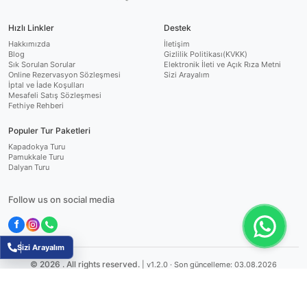
Hızlı Linkler
Destek
Hakkımızda
İletişim
Blog
Gizlilik Politikası(KVKK)
Sık Sorulan Sorular
Elektronik İleti ve Açık Rıza Metni
Online Rezervasyon Sözleşmesi
Sizi Arayalım
İptal ve İade Koşulları
Mesafeli Satış Sözleşmesi
Fethiye Rehberi
Populer Tur Paketleri
Kapadokya Turu
Pamukkale Turu
Dalyan Turu
Follow us on social media
Sizi Arayalım
©
2026
.
All rights reserved.
|
v1.2.0
· Son güncelleme: 03.08.2026
Fluxesoft Yazılım
TÜBİTAK Destekli Ar-Ge Projesi
Muğla Üniversitesi Teknopark