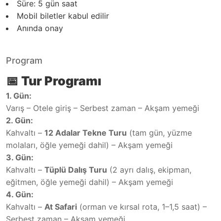
Süre:
5 gün
saat
Mobil biletler kabul edilir
Anında onay
Program
📅
Tur Programı
1. Gün:
Varış – Otele giriş – Serbest zaman – Akşam yemeği
2. Gün:
Kahvaltı –
12 Adalar Tekne Turu
(tam gün, yüzme
molaları, öğle yemeği dahil) – Akşam yemeği
3. Gün:
Kahvaltı –
Tüplü Dalış Turu
(2 ayrı dalış, ekipman,
eğitmen, öğle yemeği dahil) – Akşam yemeği
4. Gün:
Kahvaltı –
At Safari
(orman ve kırsal rota, 1–1,5 saat) –
Serbest zaman – Akşam yemeği