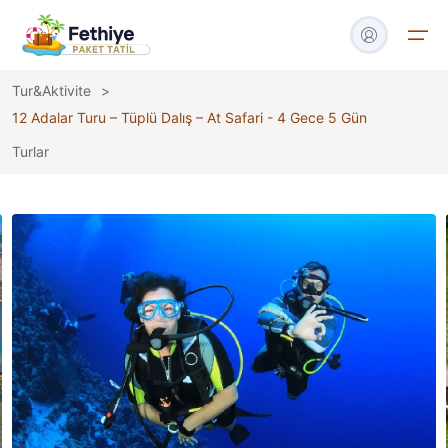
Tur&Aktivite
>
12 Adalar Turu – Tüplü Dalış – At Safari - 4 Gece 5 Gün
🏠
Anasayfa
Turlar
🏡
Villa Kirala
⛵
Gulet Kirala
👋
Hakkımızda
📝
Blog
📧
İletişim