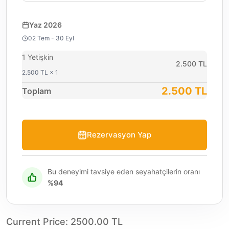
Yaz 2026
02 Tem
-
30 Eyl
1
Yetişkin
2.500
TL
2.500
TL
×
1
2.500
TL
Toplam
Rezervasyon Yap
Bu deneyimi tavsiye eden seyahatçilerin oranı
%94
Current Price
:
2500.00 TL