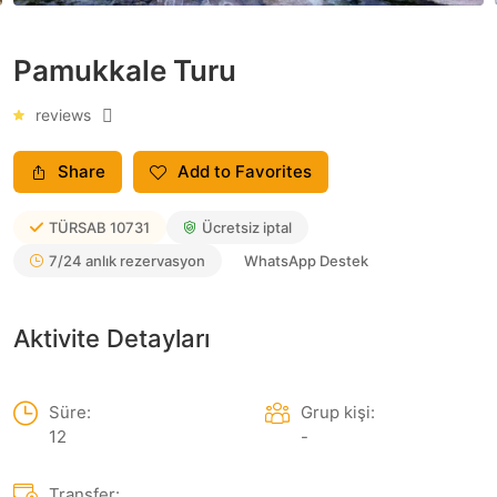
Pamukkale Turu
reviews
Share
Add to Favorites
TÜRSAB
10731
Ücretsiz iptal
7/24 anlık rezervasyon
WhatsApp Destek
Aktivite Detayları
Süre:
Grup kişi:
12
-
Transfer: