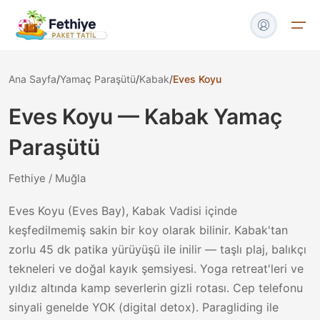
Ana Sayfa
/
Yamaç Paraşütü
/
Kabak
/
Eves Koyu
🏠
Anasayfa
Eves Koyu
—
Kabak
Yamaç
🏡
Villa Kirala
Paraşütü
⛵
Gulet Kirala
Fethiye / Muğla
👋
Hakkımızda
Eves Koyu (Eves Bay), Kabak Vadisi içinde
keşfedilmemiş sakin bir koy olarak bilinir. Kabak'tan
📝
Blog
zorlu 45 dk patika yürüyüşü ile inilir — taşlı plaj, balıkçı
tekneleri ve doğal kayık şemsiyesi. Yoga retreat'leri ve
📧
İletişim
yıldız altında kamp severlerin gizli rotası. Cep telefonu
sinyali genelde YOK (digital detox). Paragliding ile